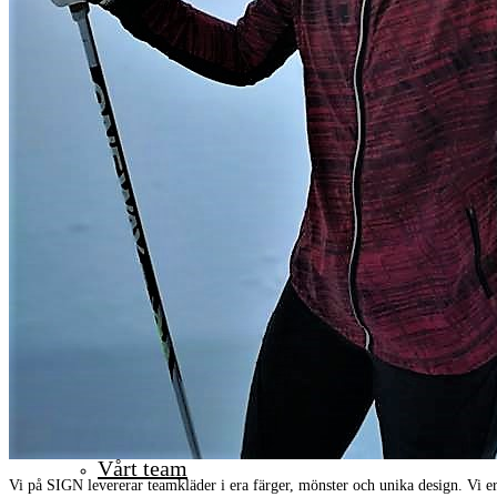
Profilkläder
Tillbehör/övrigt
Om oss
Vårt team
Vi på SIGN levererar teamkläder i era färger, mönster och unika design. Vi erb