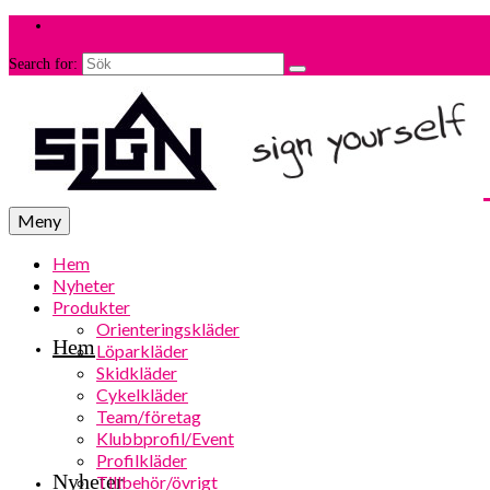
Search for:
Meny
Hem
Nyheter
Produkter
Orienteringskläder
Hem
Löparkläder
Skidkläder
Cykelkläder
Team/företag
Klubbprofil/Event
Profilkläder
Nyheter
Tillbehör/övrigt