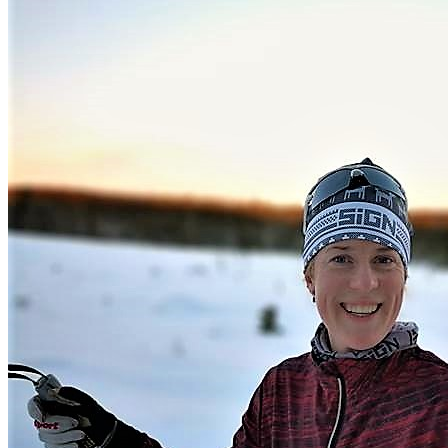
Skidkläder
Cykelkläder
Team/företag
Klubbprofil/Event