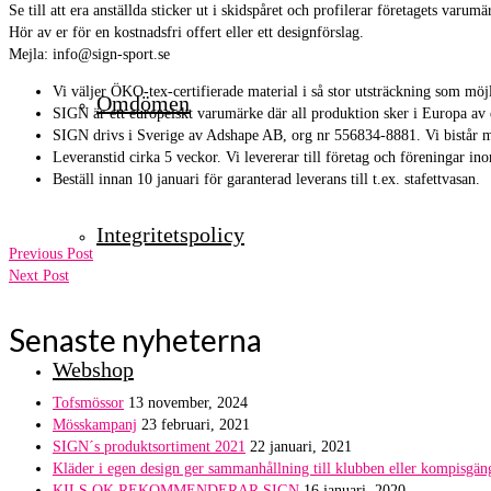
Se till att era anställda sticker ut i skidspåret och profilerar företagets varumär
Hör av er för en kostnadsfri offert eller ett designförslag.
Mejla: info@sign-sport.se
Vi väljer ÖKO-tex-certifierade material i så stor utsträckning som möjl
Omdömen
SIGN är ett europeiskt varumärke där all produktion sker i Europa av 
SIGN drivs i Sverige av Adshape AB, org nr 556834-8881. Vi bistår m
Leveranstid cirka 5 veckor. Vi levererar till företag och föreningar in
Beställ innan 10 januari för garanterad leverans till t.ex. stafettvasan.
Integritetspolicy
Previous Post
Next Post
Senaste nyheterna
Webshop
Tofsmössor
13 november, 2024
Mösskampanj
23 februari, 2021
SIGN´s produktsortiment 2021
22 januari, 2021
Kläder i egen design ger sammanhållning till klubben eller kompisgän
KILS OK REKOMMENDERAR SIGN
16 januari, 2020