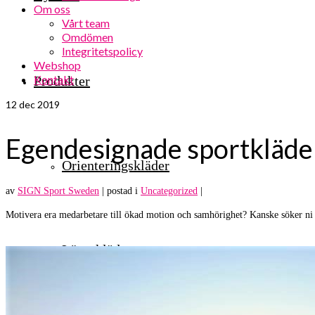
Om oss
Vårt team
Omdömen
Integritetspolicy
Webshop
Kontakt
Produkter
12
dec 2019
Egendesignade sportkläder
Orienteringskläder
av
SIGN Sport Sweden
|
postad i
Uncategorized
|
Motivera era medarbetare till ökad motion och samhörighet? Kanske söker ni 
Löparkläder