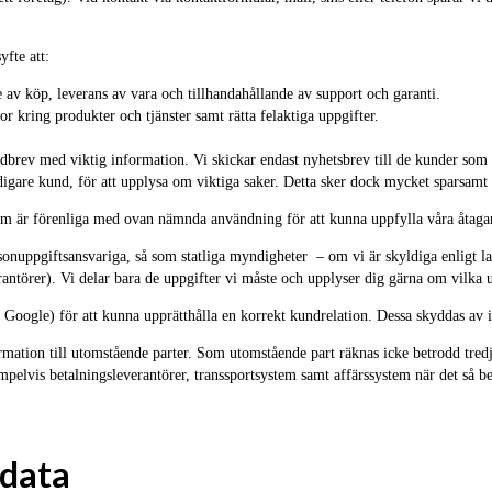
fte att:
av köp, leverans av vara och tillhandahållande av support och garanti.
 kring produkter och tjänster samt rätta felaktiga uppgifter.
rev med viktig information. Vi skickar endast nyhetsbrev till de kunder som v
gare kund, för att upplysa om viktiga saker. Detta sker dock mycket sparsamt oc
om är förenliga med ovan nämnda användning för att kunna uppfylla våra åtagan
rsonuppgiftsansvariga, så som statliga myndigheter – om vi är skyldiga enligt l
erantörer). Vi delar bara de uppgifter vi måste och upplyser dig gärna om vilka
lo, Google) för att kunna upprätthålla en korrekt kundrelation. Dessa skyddas av
nformation till utomstående parter. Som utomstående part räknas icke betrodd tred
elvis betalningsleverantörer, transsportsystem samt affärssystem när det så behö
 data