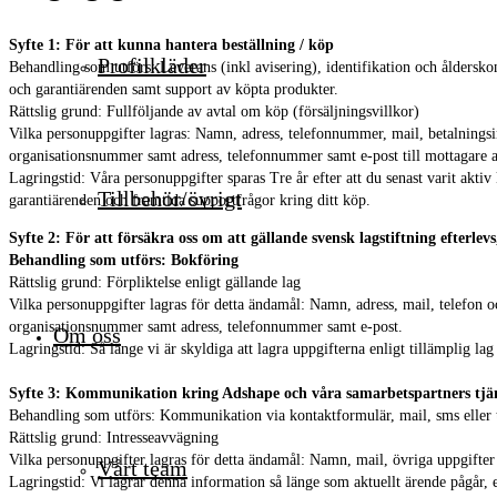
Syfte 1: För att kunna hantera beställning / köp
Profilkläder
Behandling som utförs: Leverans (inkl avisering), identifikation och åldersko
och garantiärenden samt support av köpta produkter.
Rättslig grund: Fullföljande av avtal om köp (försäljningsvillkor)
Vilka personuppgifter lagras: Namn, adress, telefonnummer, mail, betalnings
organisationsnummer samt adress, telefonnummer samt e-post till mottagare a
Lagringstid: Våra personuppgifter sparas Tre år efter att du senast varit aktiv
Tillbehör/övrigt
garantiärenden och framtida supportfrågor kring ditt köp.
Syfte 2: För att försäkra oss om att gällande svensk lagstiftning efterle
Behandling som utförs: Bokföring
Rättslig grund: Förpliktelse enligt gällande lag
Vilka personuppgifter lagras för detta ändamål: Namn, adress, mail, telefon 
organisationsnummer samt adress, telefonnummer samt e-post.
Om oss
Lagringstid: Så länge vi är skyldiga att lagra uppgifterna enligt tillämplig la
Syfte 3: Kommunikation kring Adshape och våra samarbetspartners tjä
Behandling som utförs: Kommunikation via kontaktformulär, mail, sms eller 
Rättslig grund: Intresseavvägning
Vilka personuppgifter lagras för detta ändamål: Namn, mail, övriga uppgifte
Vårt team
Lagringstid: Vi lagrar denna information så länge som aktuellt ärende pågår, 