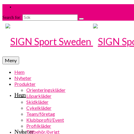
Search for:
Meny
Hem
Nyheter
Produkter
Orienteringskläder
Hem
Löparkläder
Skidkläder
Cykelkläder
Team/företag
Klubbprofil/Event
Profilkläder
Nyheter
Tillbehör/övrigt