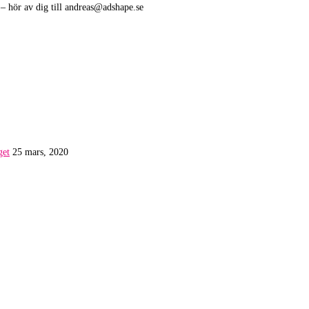
y – hör av dig till andreas@adshape.se
get
25 mars, 2020