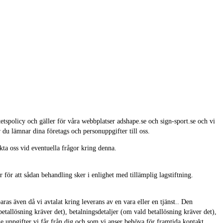
spolicy och gäller för våra webbplatser adshape.se och sign-sport.se och vi
 du lämnar dina företags och personuppgifter till oss.
kta oss vid eventuella frågor kring denna.
ör att sådan behandling sker i enlighet med tillämplig lagstiftning.
ras även då vi avtalat kring leverans av en vara eller en tjänst.. Den
tallösning kräver det), betalningsdetaljer (om vald betallösning kräver det),
de uppgifter vi får från dig och som vi anser behöva för framtida kontakt.