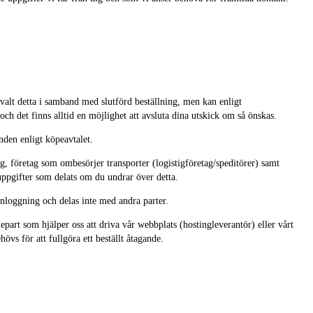
alt detta i samband med slutförd beställning, men kan enligt
h det finns alltid en möjlighet att avsluta dina utskick om så önskas.
den enligt köpeavtalet.
ag, företag som ombesörjer transporter (logistigföretag/speditörer) samt
 uppgifter som delats om du undrar över detta.
 inloggning och delas inte med andra parter.
jepart som hjälper oss att driva vår webbplats (hostingleverantör) eller vårt
vs för att fullgöra ett beställt åtagande.