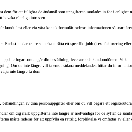
para dem för att fullgöra de ändamål som uppgifterna samlades in för i enlighet
t bevaka rättsliga intressen.
år kundtjänst eller via våra kontaktformulär raderas informationen så snart ären
r. Endast medarbetare som ska uträtta ett specifikt jobb (t.ex. fakturering eller 
h uppdateringar som angår din beställning, leverans och kundomdömen. Vi kan ä
gning. Om du inte längre vill ta emot sådana meddelanden hittar du informatio
välja inte längre få dom.
, behandlingen av dina personuppgifter eller om du vill begära ett registerutdra
dlar om dig ifall: uppgifterna inte längre är nödvändiga för de syften de samla
ifterna måste raderas för att uppfylla en rättslig förpliktelse vi omfattas av el