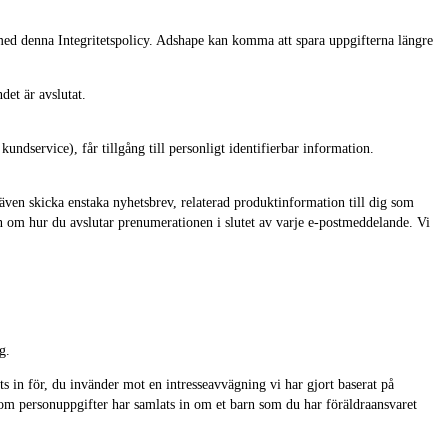
 med denna Integritetspolicy. Adshape kan komma att spara uppgifterna längre
det är avslutat.
kundservice), får tillgång till personligt identifierbar information.
ven skicka enstaka nyhetsbrev, relaterad produktinformation till dig som
n om hur du avslutar prenumerationen i slutet av varje e-postmeddelande. Vi
g.
ts in för, du invänder mot en intresseavvägning vi har gjort baserat på
ler om personuppgifter har samlats in om et barn som du har föräldraansvaret