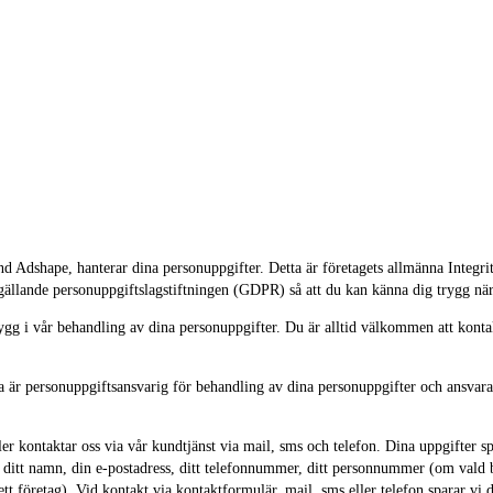
shape, hanterar dina personuppgifter. Detta är företagets allmänna Integritet
d gällande personuppgiftslagstiftningen (GDPR) så att du kan känna dig trygg när
 trygg i vår behandling av dina personuppgifter. Du är alltid välkommen att konta
 personuppgiftsansvarig för behandling av dina personuppgifter och ansvarar f
r kontaktar oss via vår kundtjänst via mail, sms och telefon. Dina uppgifter spa
r ditt namn, din e-postadress, ditt telefonnummer, ditt personnummer (om vald be
tt företag). Vid kontakt via kontaktformulär, mail, sms eller telefon sparar vi 