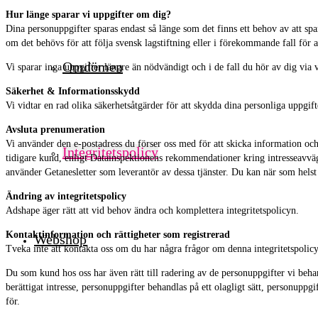
Hur länge sparar vi uppgifter om dig?
Dina personuppgifter sparas endast så länge som det finns ett behov av att s
om det behövs för att följa svensk lagstiftning eller i förekommande fall för at
Omdömen
Vi sparar inga uppgifter längre än nödvändigt och i de fall du hör av dig via v
Säkerhet & Informationsskydd
Vi vidtar en rad olika säkerhetsåtgärder för att skydda dina personliga uppgifte
Avsluta prenumeration
Vi använder den e-postadress du förser oss med för att skicka information oc
Integritetspolicy
tidigare kund, enligt Datainspektionens rekommendationer kring intresseavvä
använder Getanesletter som leverantör av dessa tjänster. Du kan när som helst 
Ändring av integritetspolicy
Adshape äger rätt att vid behov ändra och komplettera integritetspolicyn.
Kontaktinformation och rättigheter som registrerad
Webshop
Tveka inte att kontakta oss om du har några frågor om denna integritetspolicy
Du som kund hos oss har även rätt till radering av de personuppgifter vi behan
berättigat intresse, personuppgifter behandlas på ett olagligt sätt, personuppg
för.