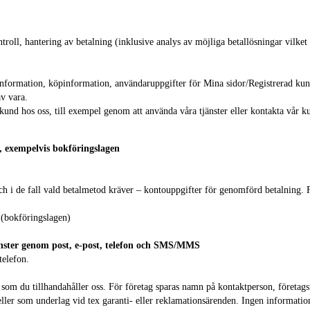
ntroll, hantering av betalning (inklusive analys av möjliga betallösningar vilke
information, köpinformation, användaruppgifter för Mina sidor/Registrerad kun
v vara.
 kund hos oss, till exempel genom att använda våra tjänster eller kontakta vår k
vs, exempelvis bokföringslagen
och i de fall vald betalmetod kräver – kontouppgifter för genomförd betalning.
g (bokföringslagen)
nster genom post, e-post, telefon och SMS/MMS
telefon.
r som du tillhandahåller oss. För företag sparas namn på kontaktperson, föret
eller som underlag vid tex garanti- eller reklamationsärenden. Ingen informatio