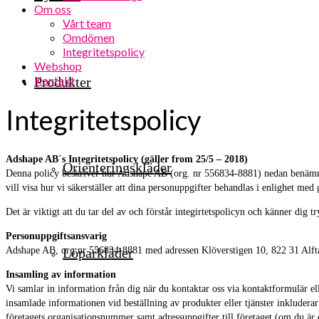
Om oss
Vårt team
Omdömen
Integritetspolicy
Webshop
Kontakt
Produkter
Integritetspolicy
Adshape AB´s Integritetspolicy (gäller from 25/5 – 2018)
Orienteringskläder
Denna policy beskriver hur Adshape AB (org. nr 556834-8881) nedan benämnd Ad
vill visa hur vi säkerställer att dina personuppgifter behandlas i enlighet me
Det är viktigt att du tar del av och förstår integirtetspolicyn och känner dig
Personuppgiftsansvarig
Adshape AB, org nr 556834-8881 med adressen Klöverstigen 10, 822 31 Alfta är
Löparkläder
Insamling av information
Vi samlar in information från dig när du kontaktar oss via kontaktformulär elle
insamlade informationen vid beställning av produkter eller tjänster inkludera
företagets organisationsnummer samt adressuppgifter till företaget (om du är e