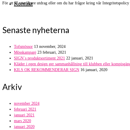
Kontakt
För att få ytterligare utdrag eller om du har frågor kring vår Integritetspolic
Senaste nyheterna
Tofsmössor
13 november, 2024
Mösskampanj
23 februari, 2021
SIGN´s produktsortiment 2021
22 januari, 2021
Kläder i egen design ger sammanhållning till klubben eller kompisgän
KILS OK REKOMMENDERAR SIGN
16 januari, 2020
Arkiv
november 2024
februari 2021
januari 2021
mars 2020
januari 2020