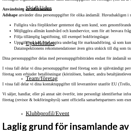
Skidkläder
Användning av information
Adshape
använder dina personuppgifter för olika ändamål. Huvudsakligen i sy
Fullgöra våra förpliktelser gentemot dig som kund, som genomförande 
Möjliggöra allmän kundvård och kundservice, som för att besvara frågor
Följa tillämplig lagstiftning, till exempel bokföringslagar.
Cykelkläder
Uppgifterna kan även utgöra underlag för marknadsföring, så som kundb
Datainspektionens rekommendationer även göra utskick till dig som tidi
Dina personuppgifter delas med personuppgiftsbiträden endast för ändamål s
I vissa fall delar vi dina personuppgifter med företag som är självständigt pe
företag som erbjuder betallösningar (körinlösen, banker, andra betaltjänstlev
Team/företag
I vissa fall delar vi dina kontaktuppgifter till leverantörer utanför EU (Trel
Vi säljer, handlar, eller på annat sätt överför, inte personligt identifierbar i
företag (revisor & bokföringsbyrå) samt officiella samarbetspartners som exemp
Klubbprofil/Event
Laglig grund för insamlande av