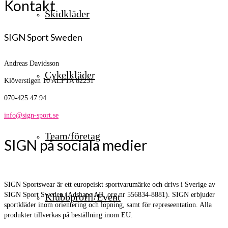
Kontakt
Skidkläder
SIGN Sport Sweden
Andreas Davidsson
Cykelkläder
Klöverstigen 10
ALFTA 82231
070-425 47 94
info@sign-sport.se
Team/företag
SIGN på sociala medier
SIGN Sportswear är ett europeiskt sportvarumärke och drivs i Sverige av
SIGN Sport Sweden (Adshape AB, org nr 556834-8881). SIGN erbjuder
Klubbprofil/Event
sportkläder inom orientering och löpning, samt för represeentation. Alla
produkter tillverkas på beställning inom EU.