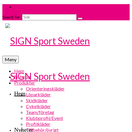
Search for:
Meny
Hem
Nyheter
Produkter
Orienteringskläder
Hem
Löparkläder
Skidkläder
Cykelkläder
Team/företag
Klubbprofil/Event
Profilkläder
Nyheter
Tillbehör/övrigt