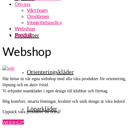
Om oss
Vårt team
Omdömen
Integritetspolicy
Webshop
Kontakt
Produkter
Webshop
Orienteringskläder
Här hittar ni vår egna webshop med alla våra produkter för orientering,
löpning och en aktiv fritid.
Vi erbjuder teamkläder i egen design till klubbar och företag.
Hög komfort, smarta lösningar, kvalitet och unik design är våra ledord.
Löparkläder
Upptäck våra produkter du också!
WEBSHOP