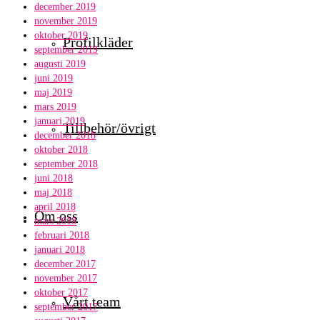
december 2019
november 2019
oktober 2019
Profilkläder
september 2019
augusti 2019
juni 2019
maj 2019
mars 2019
januari 2019
Tillbehör/övrigt
december 2018
oktober 2018
september 2018
juni 2018
maj 2018
april 2018
Om oss
mars 2018
februari 2018
januari 2018
december 2017
november 2017
oktober 2017
Vårt team
september 2017