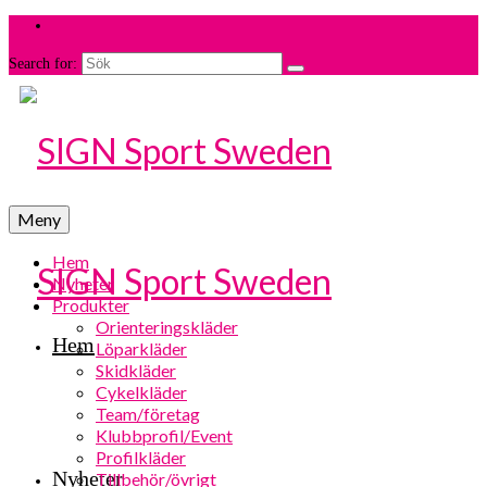
Search for:
Meny
Hem
Nyheter
Produkter
Orienteringskläder
Hem
Löparkläder
Skidkläder
Cykelkläder
Team/företag
Klubbprofil/Event
Profilkläder
Nyheter
Tillbehör/övrigt