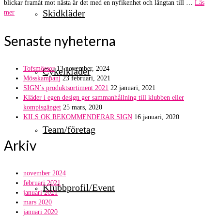
blickar framåt mot nästa är det med en nyfikenhet och längtan till …
Läs
Skidkläder
mer
Senaste nyheterna
Tofsmössor
13 november, 2024
Cykelkläder
Mösskampanj
23 februari, 2021
SIGN´s produktsortiment 2021
22 januari, 2021
Kläder i egen design ger sammanhållning till klubben eller
kompisgänget
25 mars, 2020
KILS OK REKOMMENDERAR SIGN
16 januari, 2020
Team/företag
Arkiv
november 2024
februari 2021
Klubbprofil/Event
januari 2021
mars 2020
januari 2020