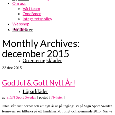
Om oss
Vårt team
Omdömen
Integritetspolicy
Webshop
Kontakt
Produkter
Monthly Archives:
december 2015
Orienteringskläder
22
dec 2015
God Jul & Gott Nytt År!
Löparkläder
av
SIGN Sport Sweden
|
postad i
Nyheter
|
Julen står runt hörnet och ett nytt år är på ingång! Vi på Sign Sport Sweden
teamwear ser tillbaka på ett händelserikt, roligt och spännande 2015. När vi