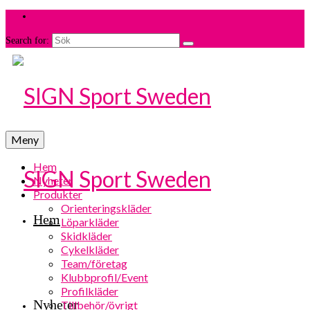
Search for:
Meny
Hem
Nyheter
Produkter
Orienteringskläder
Hem
Löparkläder
Skidkläder
Cykelkläder
Team/företag
Klubbprofil/Event
Profilkläder
Nyheter
Tillbehör/övrigt