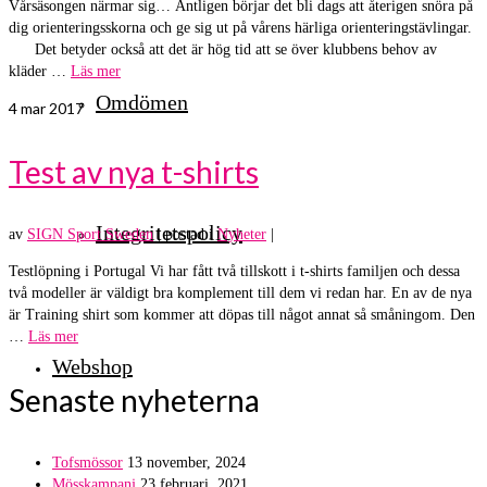
Vårsäsongen närmar sig… Äntligen börjar det bli dags att återigen snöra på
dig orienteringsskorna och ge sig ut på vårens härliga orienteringstävlingar.
Det betyder också att det är hög tid att se över klubbens behov av
kläder …
Läs mer
Omdömen
4
mar 2017
Test av nya t-shirts
Integritetspolicy
av
SIGN Sport Sweden
|
postad i
Nyheter
|
Testlöpning i Portugal Vi har fått två tillskott i t-shirts familjen och dessa
två modeller är väldigt bra komplement till dem vi redan har. En av de nya
är Training shirt som kommer att döpas till något annat så småningom. Den
…
Läs mer
Webshop
Senaste nyheterna
Tofsmössor
13 november, 2024
Mösskampanj
23 februari, 2021