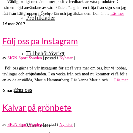
Väldigt roligt med ännu mer positiv feedback av våra produkter. Citat
från en nöjd användare av våra kläder: ”Jag har en tröja från sign som jag
fått från Elitgruppen i Örebro län och jag älskar den. Den är …
Läs mer
Profilkläder
16
mar 2017
Följ oss på Instagram
Tillbehör/övrigt
av
SIGN Sport Sweden
|
postad i
Nyheter
|
Följ oss gärna på vår instagram för att få veta mer om oss, hur vi jobbar,
tävlingar och erbjudanden. I en vecka från och med nu kommer vi få följa
en av de anställda, Martin Hammarberg. Lär känna Martin och …
Läs mer
Om oss
6
mar 2017
Kalvar på grönbete
Vårt team
av
SIGN Sport Sweden
|
postad i
Nyheter
|