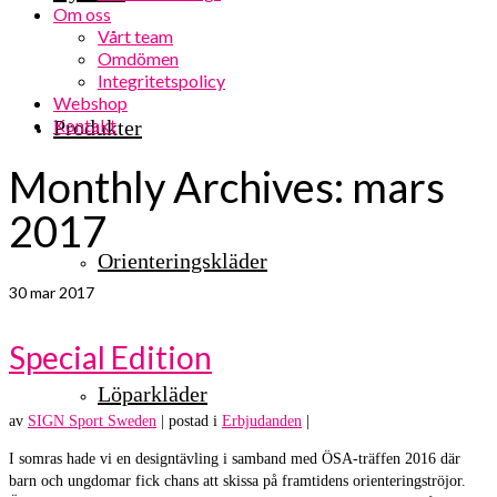
Om oss
Vårt team
Omdömen
Integritetspolicy
Webshop
Kontakt
Produkter
Monthly Archives: mars
2017
Orienteringskläder
30
mar 2017
Special Edition
Löparkläder
av
SIGN Sport Sweden
|
postad i
Erbjudanden
|
I somras hade vi en designtävling i samband med ÖSA-träffen 2016 där
barn och ungdomar fick chans att skissa på framtidens orienteringströjor.