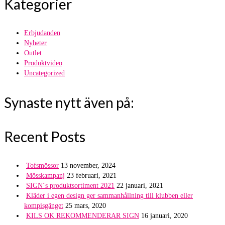
Kategorier
Erbjudanden
Nyheter
Outlet
Produktvideo
Uncategorized
Synaste nytt även på:
Recent Posts
Tofsmössor
13 november, 2024
Mösskampanj
23 februari, 2021
SIGN´s produktsortiment 2021
22 januari, 2021
Kläder i egen design ger sammanhållning till klubben eller
kompisgänget
25 mars, 2020
KILS OK REKOMMENDERAR SIGN
16 januari, 2020