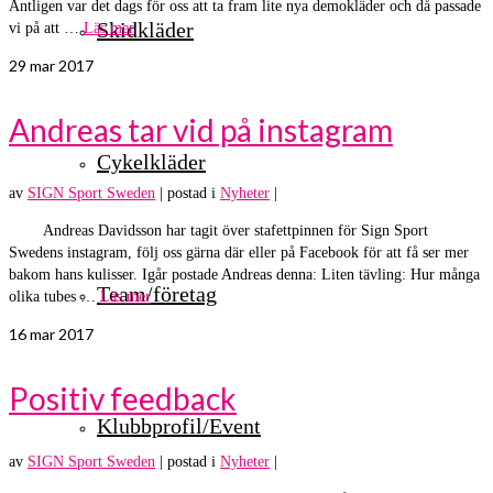
Äntligen var det dags för oss att ta fram lite nya demokläder och då passade
Skidkläder
vi på att …
Läs mer
29
mar 2017
Andreas tar vid på instagram
Cykelkläder
av
SIGN Sport Sweden
|
postad i
Nyheter
|
Andreas Davidsson har tagit över stafettpinnen för Sign Sport
Swedens instagram, följ oss gärna där eller på Facebook för att få ser mer
bakom hans kulisser. Igår postade Andreas denna: Liten tävling: Hur många
Team/företag
olika tubes …
Läs mer
16
mar 2017
Positiv feedback
Klubbprofil/Event
av
SIGN Sport Sweden
|
postad i
Nyheter
|