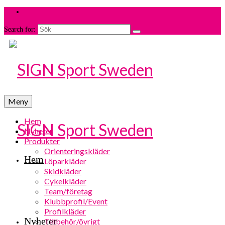
Search for:
Meny
Hem
Nyheter
Produkter
Orienteringskläder
Hem
Löparkläder
Skidkläder
Cykelkläder
Team/företag
Klubbprofil/Event
Profilkläder
Nyheter
Tillbehör/övrigt