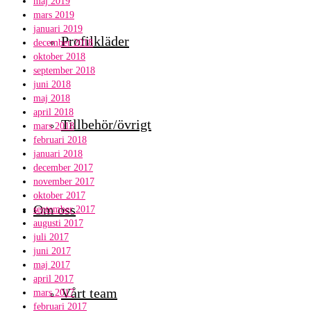
maj 2019
mars 2019
januari 2019
Profilkläder
december 2018
oktober 2018
september 2018
juni 2018
maj 2018
april 2018
Tillbehör/övrigt
mars 2018
februari 2018
januari 2018
december 2017
november 2017
oktober 2017
Om oss
september 2017
augusti 2017
juli 2017
juni 2017
maj 2017
april 2017
Vårt team
mars 2017
februari 2017