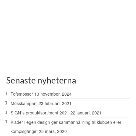
31
Ultra Shirt- den luftiga,
AUG 2015
lätta tröjan
av
SIGN Sport Sweden
|
postad i
Nyheter
|
Sign Sport´s Ultra Shirt vill vi uppmärksamma
lite extra idag. Tröjan är helt i mesh (elastiskt nättyg) som
andas och ventilerar väldigt bra när det blir varmt och
svettigt. Den har en bekväm …
Läs mer
Senaste nyheterna
Tofsmössor
13 november, 2024
Mösskampanj
23 februari, 2021
SIGN´s produktsortiment 2021
22 januari, 2021
Kläder i egen design ger sammanhållning till klubben eller
kompisgänget
25 mars, 2020